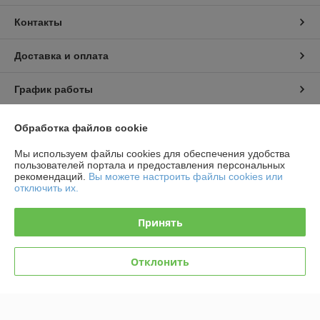
Контакты
Доставка и оплата
График работы
Полная версия сайта
Обработка файлов cookie
Мы используем файлы cookies для обеспечения удобства
Политика обработки cookies
пользователей портала и предоставления персональных
рекомендаций.
Вы можете настроить файлы cookies или
отключить их.
Сайт создан на платформе Deal.by
Принять
Отклонить
Информация для покупателя
Юридическое лицо:
Общество с ограниченной ответственностью
"Планета игрушек"