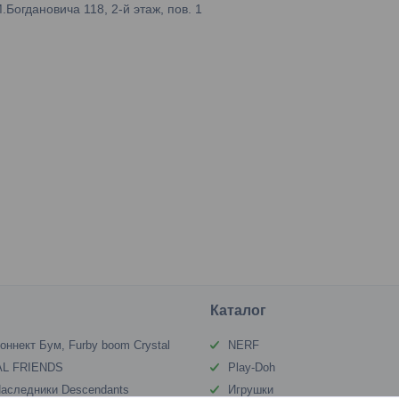
огдановича 118, 2-й этаж, пов. 1
Каталог
оннект Бум, Furby boom Crystal
NERF
L FRIENDS
Play-Doh
аследники Descendants
Игрушки