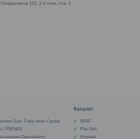
огдановича 118, 2-й этаж, пов. 1
Каталог
оннект Бум, Furby boom Crystal
NERF
L FRIENDS
Play-Doh
аследники Descendants
Игрушки