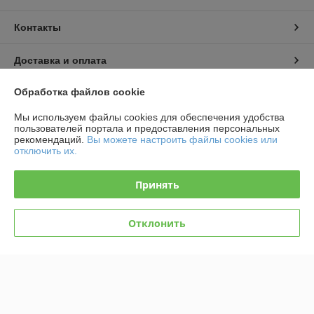
Контакты
Доставка и оплата
Обработка файлов cookie
График работы
Мы используем файлы cookies для обеспечения удобства
Полная версия сайта
пользователей портала и предоставления персональных
рекомендаций.
Вы можете настроить файлы cookies или
отключить их.
Политика обработки cookies
Принять
Сайт создан на платформе Deal.by
Отклонить
Информация для покупателя
Юридическое лицо:
Общество с ограниченной ответственностью