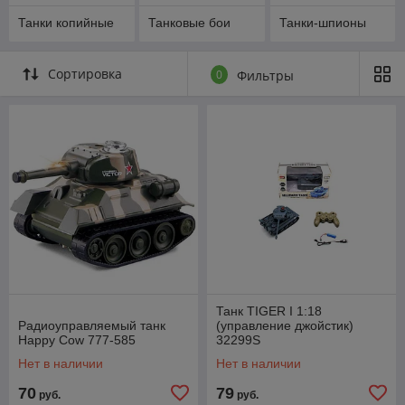
Танки копийные
Танковые бои
Танки-шпионы
Сортировка
0
Фильтры
Танк TIGER I 1:18
Радиоуправляемый танк
(управление джойстик)
Happy Cow 777-585
32299S
Нет в наличии
Нет в наличии
70
79
руб.
руб.