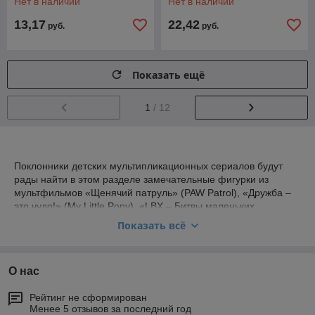
Нет в наличии
Нет в наличии
13,17
22,42
руб.
руб.
Показать ещё
1
/ 12
Поклонники детских мультипликационных сериалов будут
рады найти в этом разделе замечательные фигурки из
мультфильмов «Щенячий патруль» (PAW Patrol), «Дружба –
это чудо!» (My Little Pony), «LBX – Битвы маленьких
гигантов», «Могучие рейнджеры» (Power Rangers), Доктор
Показать всё
Плюшева, «Майлз с другой планеты» (Miles from
Tomorrowland) и многих других.
И, конечно, поклонники бессмертной космической саги
О нас
«Звездные войны» найдут для себя в этом разделе просто
невероятное количество самых разных персонажей фильма!
Рейтинг не сформирован
В ассортименте нашего магазина представлены фигурки как
Менее 5 отзывов за последний год