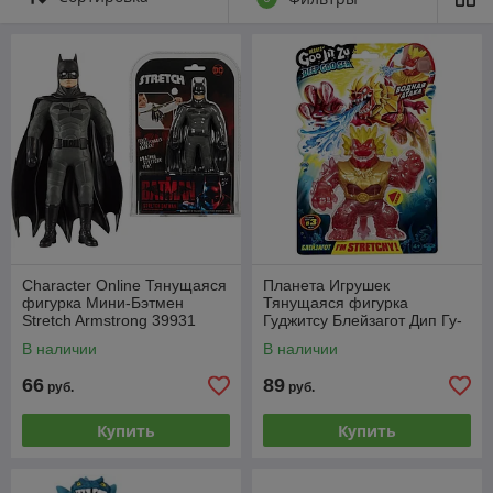
Character Online Тянущаяся
Планета Игрушек
фигурка Мини-Бэтмен
Тянущаяся фигурка
Stretch Armstrong 39931
Гуджитсу Блейзагот Дип Гу-
Сиа, GooJitZu 41529
В наличии
В наличии
66
89
руб.
руб.
Купить
Купить