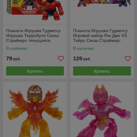
Планета Игрушек Гуджитсу
Планета Игрушек Гуджитсу
Игрушка Терробулл Смэш
Игровой набор Рок Джо VS
Страйкерс тянущаяся
Тайро Смэш Страйкерс
фигурка GooJitZu-42839
тянущиеся фигурки
В наличии
В наличии
GooJitZu-42842
79
129
руб.
руб.
Купить
Купить