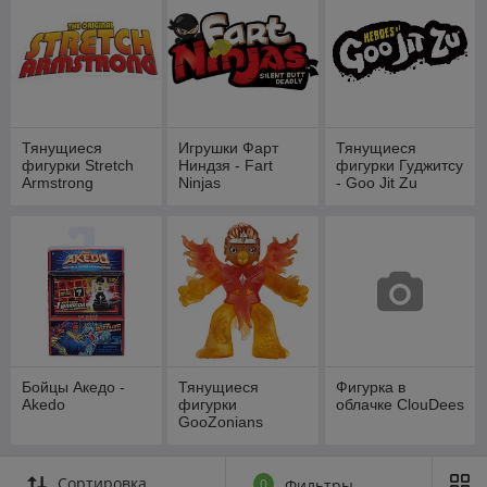
Тянущиеся
Игрушки Фарт
Тянущиеся
фигурки Stretch
Ниндзя - Fart
фигурки Гуджитсу
Armstrong
Ninjas
- Goo Jit Zu
Бойцы Акедо -
Тянущиеся
Фигурка в
Akedo
фигурки
облачке ClouDees
GooZonians
Сортировка
0
Фильтры