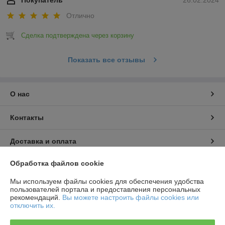
Диснеевские принцессы и много-много другого.
Отлично
Сделайте своему ребенку отличный подарок, в виде любой
фигурки, с помощью которой он сможет дополнить свою
Сделка подтверждена через корзину
любимую коллекцию или просто погрузится в увлекательную
игру.
Показать все отзывы
О нас
Контакты
Доставка и оплата
Обработка файлов cookie
График работы
Мы используем файлы cookies для обеспечения удобства
Полная версия сайта
пользователей портала и предоставления персональных
рекомендаций.
Вы можете настроить файлы cookies или
отключить их.
Политика обработки cookies