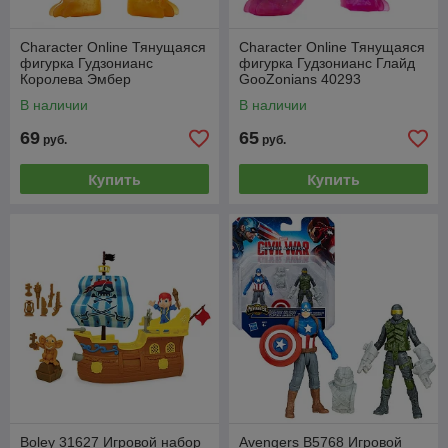
Character Online Тянущаяся
Character Online Тянущаяся
фигурка Гудзонианс
фигурка Гудзонианс Глайд
Королева Эмбер
GooZonians 40293
GooZonians 40290
В наличии
В наличии
69
65
руб.
руб.
Купить
Купить
Boley 31627 Игровой набор
Avengers B5768 Игровой