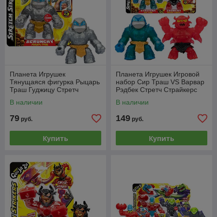
Планета Игрушек
Планета Игрушек Игровой
Тянущаяся фигурка Рыцарь
набор Сир Траш VS Варвар
Траш Гуджицу Стретч
Рэдбек Стретч Страйкерс
Страйкерс 43493
тянущиеся фигурки
В наличии
В наличии
GooJitZu 43499
79
149
руб.
руб.
Купить
Купить