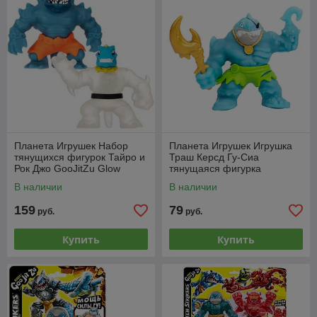
Планета Игрушек Набор
Планета Игрушек Игрушка
тянущихся фигурок Тайро и
Траш Керсд Гу-Сиа
Рок Джо GooJitZu Glow
тянущаяся фигурка
Shifters 41006
GooJitZu 42730
В наличии
В наличии
159
79
руб.
руб.
Купить
Купить