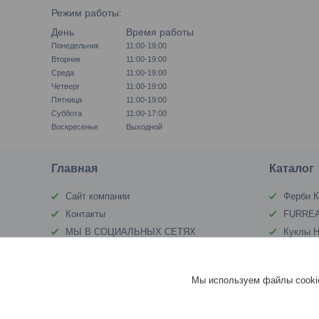
Режим работы:
День
Время работы
Понедельник
11:00-19:00
Вторник
11:00-19:00
Среда
11:00-19:00
Четверг
11:00-19:00
Пятница
11:00-19:00
Суббота
11:00-17:00
Воскресенье
Выходной
Главная
Каталог
Сайт компании
Ферби К
Контакты
FURREA
МЫ В СОЦИАЛЬНЫХ СЕТЯХ
Куклы Н
Доставка и оплата
IMC Toy
О компании
Куклы п
Мы используем файлы cookie
Отзывы
MY LIT