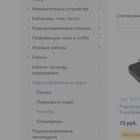
Измерительные устройства
Кабанчики, тяги, петли
Радиоуправляемые игрушки
Развивающие игры и хобби
Игровые наборы
Пакеты
Кабели, провода,
переходники
Радиоуправляемые лодки
Катера
3318
Подводные лодки
Радиоупр
Корабли
Серебря
Катамараны
73
руб.
Радиоуправляемые
Нет в на
автомодели