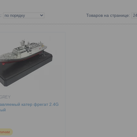
-GREY
авляемый катер фрегат 2.4G
ный
личии