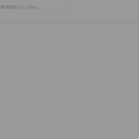
876-72-07
MTS (Viber)