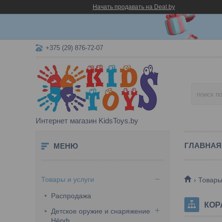
Начать продавать на Deal.by
+375 (29) 876-72-07
Интернет магазин KidsToys.by
ГЛАВНАЯ
Товары и услуги
Товары
Распродажа
КОР
Детское оружие и снаряжение
Нёрф