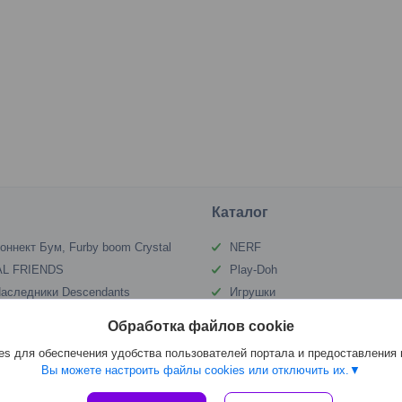
Каталог
оннект Бум, Furby boom Crystal
NERF
L FRIENDS
Play-Doh
аследники Descendants
Игрушки
s
Giochi Preziosi
Обработка файлов cookie
ринцессы Диснея
Динозавры JURASSIC WORLD
s для обеспечения удобства пользователей портала и предоставления
TLE PONY
Вы можете настроить файлы cookies или отключить их.