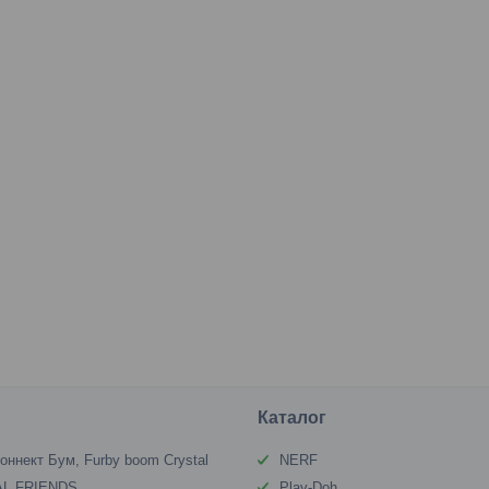
Каталог
оннект Бум, Furby boom Crystal
NERF
L FRIENDS
Play-Doh