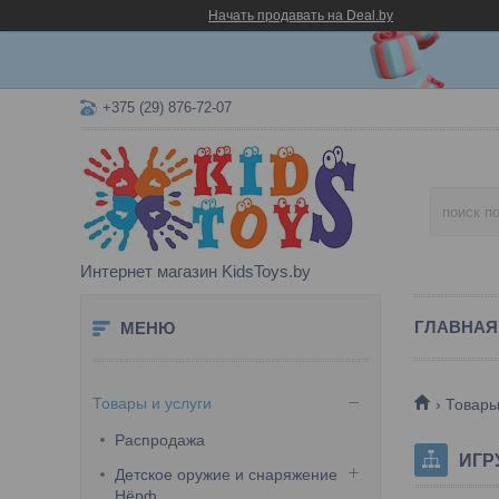
Начать продавать на Deal.by
+375 (29) 876-72-07
Интернет магазин KidsToys.by
ГЛАВНАЯ
Товары и услуги
Товары
Распродажа
ИГР
Детское оружие и снаряжение
Нёрф