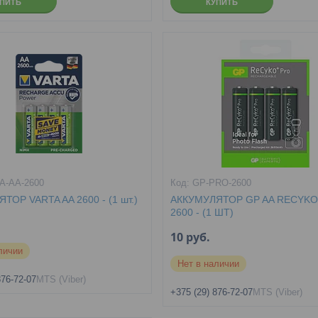
УПИТЬ
КУПИТЬ
A-AA-2600
GP-PRO-2600
ТОР VARTA AA 2600 - (1 шт.)
АККУМУЛЯТОР GP AA RECYKO
2600 - (1 ШТ)
10
руб.
личии
Нет в наличии
876-72-07
MTS (Viber)
+375 (29) 876-72-07
MTS (Viber)