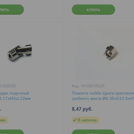
УПИТЬ
КУПИТЬ
8-03201B
HY038-05105
рдан лодочный
Планета хобби Цанга креплен
3.17xM3xL22мм
гребного винта Ø6.35xD13.5x
.
8,47
руб.
чии
В наличии