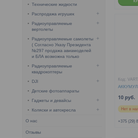
К
Технические жидкости
Распродажа игрушек
Радиоуправляемые
вертолеты
Радиоуправляемые самолеты
( Согласно Указу Президента
№297 продажа авиамоделей
и БЛА возможна только
Радиоуправляемые
квадрокоптеры
VART
DJI
АККУМУЛЯ
Детские фотоаппараты
10
руб.
Гаджеты и девайсы
Нет в на
Коляски и автокресла
О нас
+375 (29) 
Отзывы