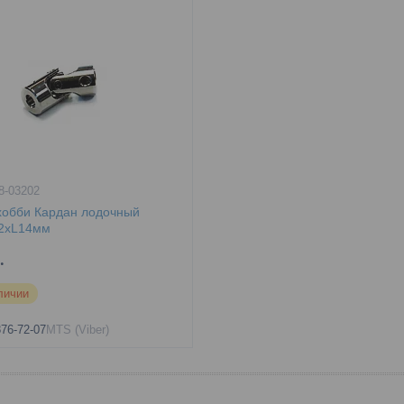
8-03202
хобби Кардан лодочный
2xL14мм
.
личии
876-72-07
MTS (Viber)