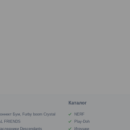
Каталог
оннект Бум, Furby boom Crystal
NERF
L FRIENDS
Play-Doh
аследники Descendants
Игрушки