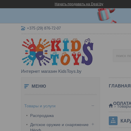
Начать продавать на Deal.by
+375 (29) 876-72-07
Интернет магазин KidsToys.by
ГЛАВНАЯ
ОПЛАТА
Товары и услуги
Товары
Распродажа
КАР
Детское оружие и снаряжение
Нёрф