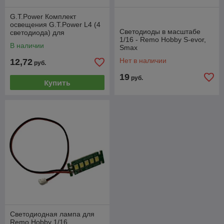
G.T.Power Комплект
освещения G.T.Power L4 (4
Светодиоды в масштабе
светодиода) для
1/16 - Remo Hobby S-evor,
радиоуправляемых
В наличии
Smax
автомоделей
Нет в наличии
12,72
руб.
19
руб.
Купить
Светодиодная лампа для
Remo Hobby 1/16