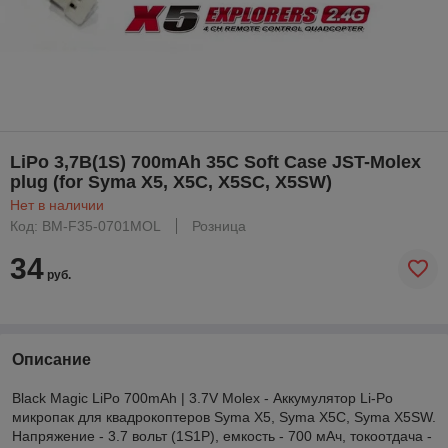
LiPo 3,7В(1S) 700mAh 35C Soft Case JST-Molex
plug (for Syma X5, X5C, X5SC, X5SW)
Нет в наличии
Код: BM-F35-0701MOL
Розница
34
руб.
Описание
Black Magic LiPo 700mAh | 3.7V Molex - Аккумулятор Li-Po
микропак для квадрокоптеров Syma X5, Syma X5C, Syma X5SW.
Напряжение - 3.7 вольт (1S1P), емкость - 700 мАч, токоотдача -