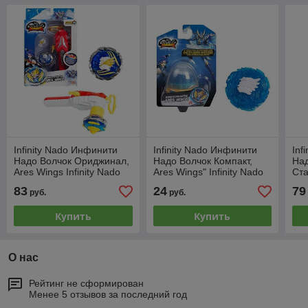
Infinity Nado Инфинити
Infinity Nado Инфинити
Inf
Надо Волчок Ориджинал,
Надо Волчок Компакт,
Над
Ares Wings Infinity Nado
Ares Wings" Infinity Nado
Ста
37699
37693
40
83
24
79
руб.
руб.
Купить
Купить
О нас
Рейтинг не сформирован
Менее 5 отзывов за последний год