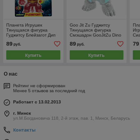
Планета Игрушек
Goo Jit Zu Гуджитсу
Пл
Тянущаяся фигурка
Тянущаяся фигурка
Игр
Гуджитсу Блейзагот Дип
Смэшадон GooJitZu Dino
Си
Гу-Сиа, GooJitZu 41529
X-Ray 40041
Goo
89
89
79
руб.
руб.
Купить
Купить
О нас
Рейтинг не сформирован
Менее 5 отзывов за последний год
Работает с 13.02.2013
г. Минск
ул.М.Богдановича 118, 2-й этаж, пав. 1, Минск, Беларусь
Контакты