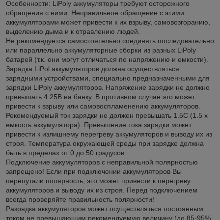
Особенности: LiPoly аккумуляторы требуют осторожного
обращения с ними. Неправильное обращение с этими
аккумуляторами может привести к их взрыву, самовозгоранию,
выделению дыма и к отравлению людей.
Не рекомендуется самостоятельно соединять последовательно
или параллельно аккумуляторные сборки из разных LiPoly
батарей (т.к. они могут отличаться по напряжению и емкости).
Зарядка LiPol аккумуляторов должна осуществляться
зарядными устройствами, специально предназначенными для
зарядки LiPoly аккумуляторов. Напряжение зарядки не должно
превышать 4.25В на банку. В противном случае это может
привести к взрыву или самовоспламенению аккумуляторов.
Рекомендуемый ток зарядки не должен превышать 1.5С (1.5 х
емкость аккумулятора). Превышение тока зарядки может
привести к излишнему перегреву аккумуляторов и выводу их из
строя. Температура окружающей среды при зарядке должна
быть в пределах от 0 до 50 градусов.
Подключение аккумуляторов с неправильной полярностью
запрещено! Если при подключении аккумуляторов Вы
перепутали полярность, это может привести к перегреву
аккумуляторов и выводу их из строя. Перед подключением
всегда проверяйте правильность полярности!
Разрядка аккумуляторов может осуществляться постоянным
током не превышающим рекомендуемую величину (до 85-95%