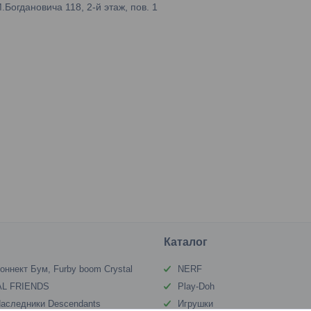
огдановича 118, 2-й этаж, пов. 1
Каталог
оннект Бум, Furby boom Crystal
NERF
L FRIENDS
Play-Doh
аследники Descendants
Игрушки