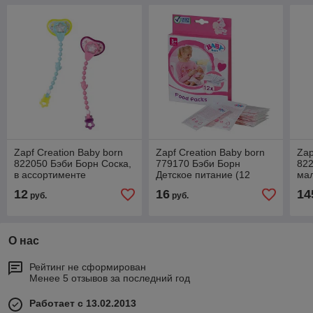
Zapf Creation Baby born
Zapf Creation Baby born
Zap
822050 Бэби Борн Соска,
779170 Бэби Борн
822
в ассортименте
Детское питание (12
мал
пакетиков)
43 
12
16
14
руб.
руб.
О нас
Рейтинг не сформирован
Менее 5 отзывов за последний год
Работает с 13.02.2013