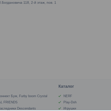
огдановича 118, 2-й этаж, пов. 1
Каталог
оннект Бум, Furby boom Crystal
NERF
L FRIENDS
Play-Doh
аследники Descendants
Игрушки