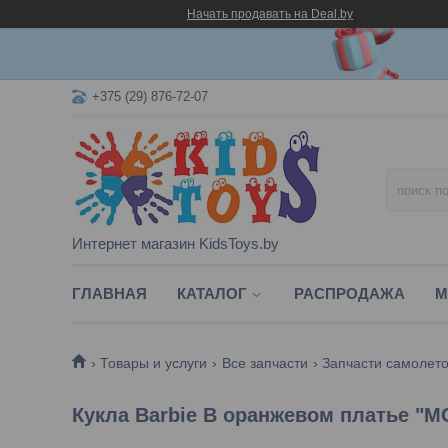
Начать продавать на Deal.by
+375 (29) 876-72-07
Интернет магазин KidsToys.by
ГЛАВНАЯ
КАТАЛОГ
РАСПРОДАЖА
М
Товары и услуги
Все запчасти
Запчасти самолет
Кукла Barbie В оранжевом платье "М