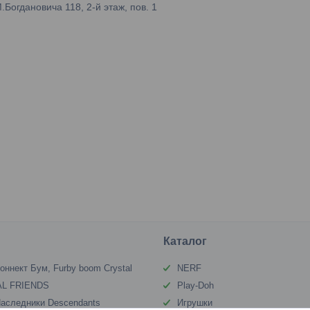
огдановича 118, 2-й этаж, пов. 1
Каталог
оннект Бум, Furby boom Crystal
NERF
L FRIENDS
Play-Doh
аследники Descendants
Игрушки