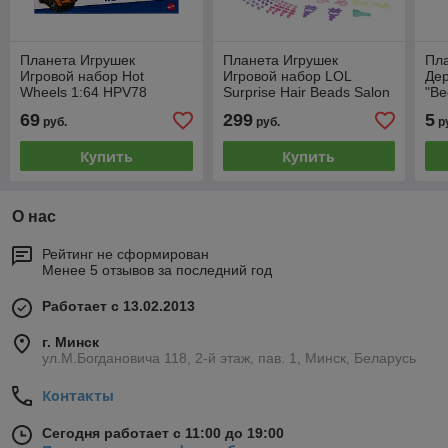
Планета Игрушек
Планета Игрушек
Пл
Игровой набор Hot
Игровой набор LOL
Де
Wheels 1:64 HPV78
Surprise Hair Beads Salon
"Ве
120995
см
69
299
5
руб.
руб.
р
Купить
Купить
О нас
Рейтинг не сформирован
Менее 5 отзывов за последний год
Работает с 13.02.2013
г. Минск
ул.М.Богдановича 118, 2-й этаж, пав. 1, Минск, Беларусь
Контакты
Сегодня работает с 11:00 до 19:00