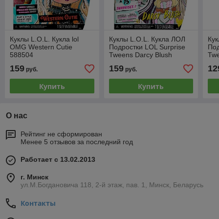
Куклы L.O.L. Кукла lol
Куклы L.O.L. Кукла ЛОЛ
Кук
OMG Western Cutie
Подростки LOL Surprise
Под
588504
Tweens Darcy Blush
Twe
588740
159
159
12
руб.
руб.
Купить
Купить
О нас
Рейтинг не сформирован
Менее 5 отзывов за последний год
Работает с 13.02.2013
г. Минск
ул.М.Богдановича 118, 2-й этаж, пав. 1, Минск, Беларусь
Контакты