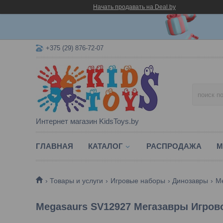
Начать продавать на Deal.by
+375 (29) 876-72-07
Интернет магазин KidsToys.by
ГЛАВНАЯ
КАТАЛОГ
РАСПРОДАЖА
М
Товары и услуги
Игровые наборы
Динозавры
Me
Megasaurs SV12927 Мегазавры Игрово