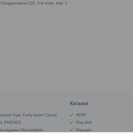
огдановича 118, 2-й этаж, пов. 1
Каталог
оннект Бум, Furby boom Crystal
NERF
L FRIENDS
Play-Doh
аследники Descendants
Игрушки