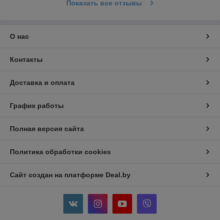
Все минифигурки, представленные в ассортименте
Показать все отзывы
интернет-магазина ToysKids.by, отличаются высоким
качеством исполнения, изготовлены только из экологически
чистых, гипоаллергенных материалов, безопасных для
О нас
детского здоровья.
Контакты
Доставка и оплата
График работы
Полная версия сайта
Политика обработки cookies
Сайт создан на платформе Deal.by