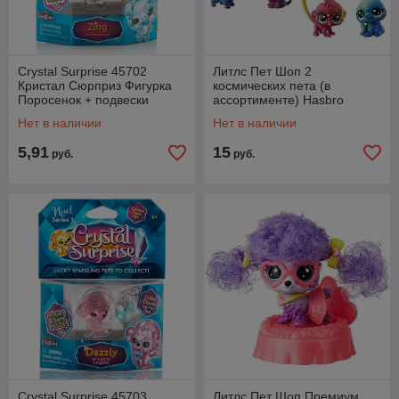
Crystal Surprise 45702
Литлс Пет Шоп 2
Кристал Сюрприз Фигурка
космических пета (в
Поросенок + подвески
ассортименте) Hasbro
Littlest Pet Shop E2128
Нет в наличии
Нет в наличии
5,91
15
руб.
руб.
Crystal Surprise 45703
Литлс Пет Шоп Премиум