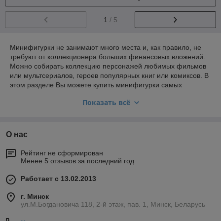
1
/ 5
Минифигурки не занимают много места и, как правило, не
требуют от коллекционера больших финансовых вложений.
Можно собирать коллекцию персонажей любимых фильмов
или мультсериалов, героев популярных книг или комиксов. В
этом разделе Вы можете купить минифигурки самых
различных персонажей.
Показать всё
Маленьким поклонницам мультфильма «Дружба – это чудо!»
(My Little Pony) придутся по душе симпатичные лошадки,
героини этого доброго мультсериала, повествующего о
О нас
вымышленной стране Эквестрии и её замечательных
обитателях. Обаятельные малышки пони станут прекрасным
Рейтинг не сформирован
украшением для коллекции девочки.
Менее 5 отзывов за последний год
Маленькие фигурки из любимых как мальчиками, так и
девочками мультипликационных сериалов «Катя и Мим
Работает с 13.02.2013
Мим», «Свинка Пеппа», «Щенок в моем кармане»
«Октонавты», «Суперкрошки», анимационных фильмов
г. Минск
ул.М.Богдановича 118, 2-й этаж, пав. 1, Минск, Беларусь
«Тачки», «Головоломка», «Холодное сердце» –персонажей
из всех этих и других мультиков Вы сможете купить в этом