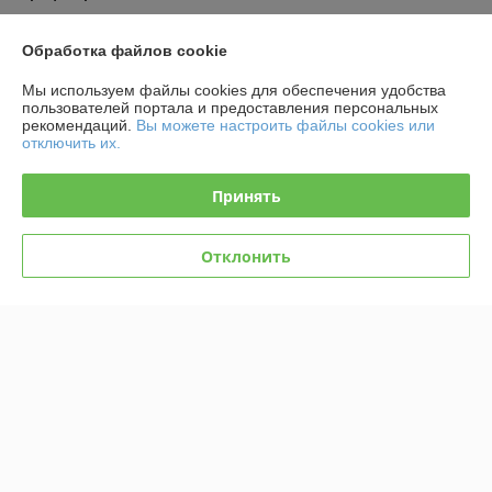
Полная версия сайта
Обработка файлов cookie
Мы используем файлы cookies для обеспечения удобства
Политика обработки cookies
пользователей портала и предоставления персональных
рекомендаций.
Вы можете настроить файлы cookies или
отключить их.
Сайт создан на платформе Deal.by
Принять
Отклонить
Информация для покупателя
Юридическое лицо:
Общество с ограниченной ответственностью
"Планета игрушек"
г.Минск, ул.М.Богдановича д.118, 2-й этаж, пав.1,0
Регистрационный номер ЕГР: 194003468
УНП: 194003468
Регистрационный орган: Минский горисполком