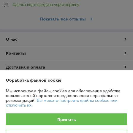
Сделка подтверждена через корзину
Показать все отзывы
О нас
Контакты
Доставка и оплата
Обработка файлов cookie
График работы
Мы используем файлы cookies для обеспечения удобства
Полная версия сайта
пользователей портала и предоставления персональных
рекомендаций.
Вы можете настроить файлы cookies или
отключить их.
Политика обработки cookies
Принять
Сайт создан на платформе Deal.by