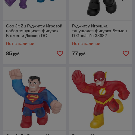
Goo Jit Zu Гуджитсу Игровой
Гуджитсу Игрушка
набор тянущихся фигурок
тянущаяся фигурка Бэтмен
Бэтмен и Джокер DC
D GooJitZu 38682
GooJitZu 38685
Нет в наличии
Нет в наличии
85
77
руб.
руб.