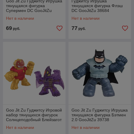
Goo Jit Zu Гуджитсу Игрушка
Гуджитсу Игрушка
тянущаяся фигурка
тянущаяся фигурка Флэш
Супермен DC GooJitZu
DC GooJitZu 38684
38683
Нет в наличии
Нет в наличии
69
77
руб.
руб.
Goo Jit Zu Гуджитсу Игровой
Goo Jit Zu Гуджитсу Игрушка
набор тянущихся фигурок
тянущаяся фигурка Бэтмен
Солнцеподобный Блейзагот
2.0 GooJitZu 39738
и Воин Тени Террэк
Нет в наличии
Нет в наличии
Галактическая