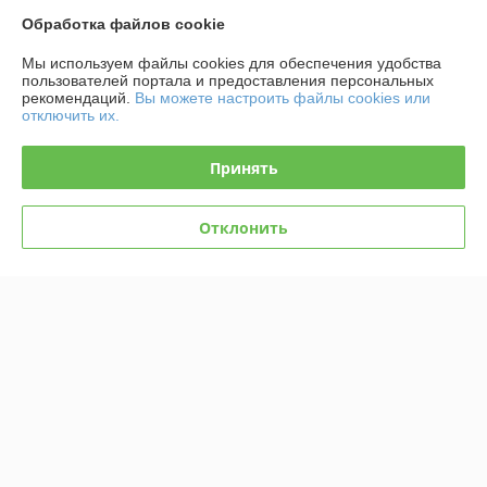
Обработка файлов cookie
График работы
Мы используем файлы cookies для обеспечения удобства
Полная версия сайта
пользователей портала и предоставления персональных
рекомендаций.
Вы можете настроить файлы cookies или
отключить их.
Политика обработки cookies
Принять
Сайт создан на платформе Deal.by
Отклонить
Информация для покупателя
Юридическое лицо:
Общество с ограниченной ответственностью
"Планета игрушек"
г.Минск, ул.М.Богдановича д.118, 2-й этаж, пав.1,0
Регистрационный номер ЕГР: 194003468
УНП: 194003468