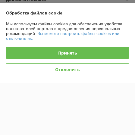
Обработка файлов cookie
График работы
Мы используем файлы cookies для обеспечения удобства
Полная версия сайта
пользователей портала и предоставления персональных
рекомендаций.
Вы можете настроить файлы cookies или
отключить их.
Политика обработки cookies
Принять
Сайт создан на платформе Deal.by
Отклонить
Информация для покупателя
Юридическое лицо:
Общество с ограниченной ответственностью
"Планета игрушек"
г.Минск, ул.М.Богдановича д.118, 2-й этаж, пав.1,0
Регистрационный номер ЕГР: 194003468
УНП: 194003468